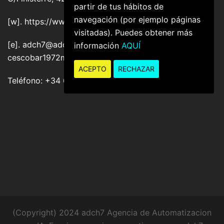
partir de tus hábitos de
navegación (por ejemplo páginas
[w]. https://www.adchange7.com
visitadas). Puedes obtener más
[e]. adch7@adchange7.com or
información
AQUÍ
cescobar1972ma@gmail.com
ACEPTO
RECHAZAR
Teléfono: +34 661 510 250
(Copyright) 2024 adch7 Agencia de Automatizacion